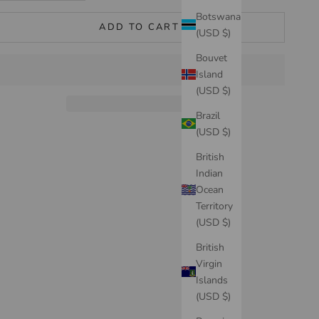
Botswana
ADD TO CART
(USD $)
Bouvet
Island
(USD $)
Brazil
(USD $)
British
Indian
Ocean
Territory
(USD $)
British
Virgin
Islands
(USD $)