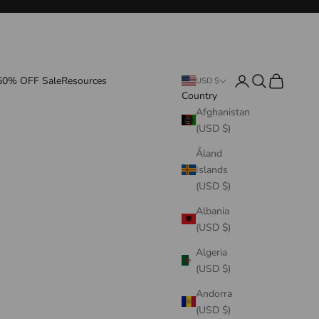
Login
Search
Cart
50% OFF Sale
Resources
USD $
Country
Afghanistan
(USD $)
Åland
Islands
(USD $)
Albania
(USD $)
Algeria
(USD $)
Andorra
(USD $)