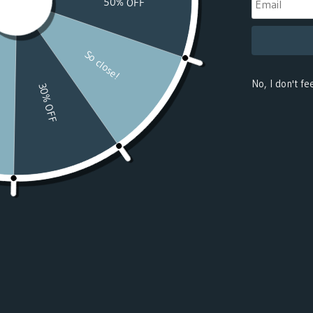
(USD $)
Benin
(USD $)
Bermuda
(USD $)
Bhutan
(USD $)
Bolivia
(USD $)
Bosnia &
Herzegovina
(USD $)
Botswana
(USD $)
Bouvet
Island